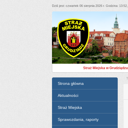
Dziś jest
czwartek 06 sierpnia 2026 r.
Godzina
13:52
Straż Miejska Grudziąd
Straż Miejska w Grudziądzu
T
Menu
Strona główna
Aktualności
Straż Miejska
Sprawozdania, raporty