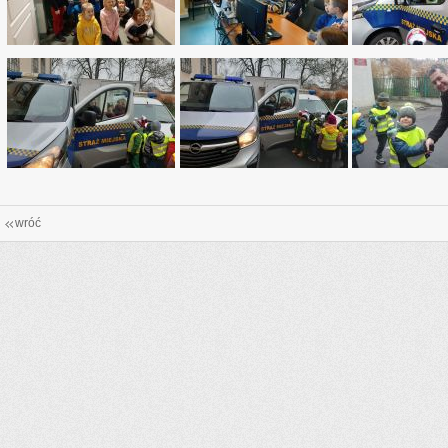
wróć
_more
ne