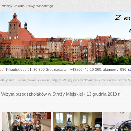
Imieniny
Jakuba, Sławy, Wincentego
go_to_sitemap
go_to_content
go_to_search
go_to_menu
z
,
ul. Piłsudskiego 51, 86-300 Grudziądz, tel.: +48 (56) 45-10-360, alarmowy: 986,
s
utaj jesteś
Strona główna
Galerie zdjęć
Wizyty przedszkolaków w Komendzie Straży Mie
Wizyta przedszkolaków w Straży Miejskiej - 13 grudnia 2019 r.