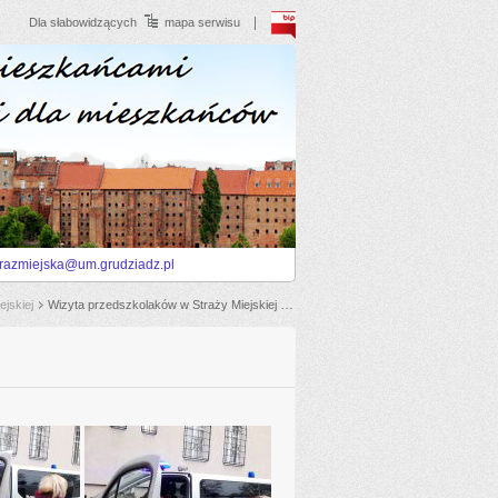
BIP
Dla słabowidzących
mapa serwisu
trazmiejska@um.grudziadz.pl
jskiej
Wizyta przedszkolaków w Straży Miejskiej - 13 grudnia 2019 r.