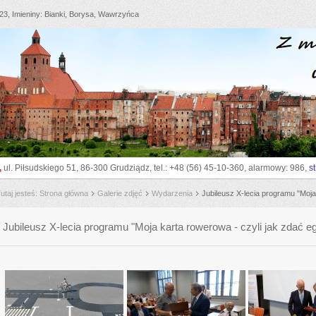
:23
Imieniny
Bianki, Borysa, Wawrzyńca
go_to_sitemap
go_to_content
go_to_search
go_to_menu
z
,
ul. Piłsudskiego 51, 86-300 Grudziądz, tel.: +48 (56) 45-10-360, alarmowy: 986,
s
utaj jesteś
Strona główna
Galerie zdjęć
Wydarzenia
Jubileusz X-lecia programu "Moja ka
Jubileusz X-lecia programu "Moja karta rowerowa - czyli jak zdać 