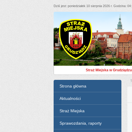
Dziś jest
poniedziałek 10 sierpnia 2026 r.
Godzina
04
Straż Miejska Grudziąd
Straż Miejska w Grudziądzu
T
Menu
Strona główna
Aktualności
Straż Miejska
Sprawozdania, raporty