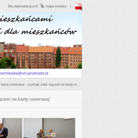
BIP
Dla słabowidzących
mapa serwisu
trazmiejska@um.grudziadz.pl
rta rowerowa - czyli jak zdać egzami na kartę rowerową"
egzami na kartę rowerową"