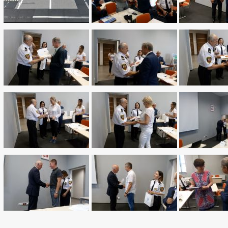
_more
ne