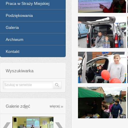
Praca w Straży Miejskiej
Podziękowania
Galeria
Archiwum
Kontakt
Wyszukiwarka
Galerie zdjęć
galleries_more
więcej
poprzednie
następne