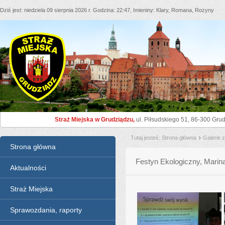
Dziś jest
niedziela 09 sierpnia 2026 r.
Godzina
22:47
Imieniny
Klary, Romana, Rozyny
Straż Miejska Grudziądz
Straż Miejska w Grudziądzu,
ul. Piłsudskiego 51, 86-300 Grud
Tutaj jesteś
Strona główna
Galerie 
Menu
Strona główna
Festyn Ekologiczny, Marina
Aktualności
Straż Miejska
Sprawozdania, raporty