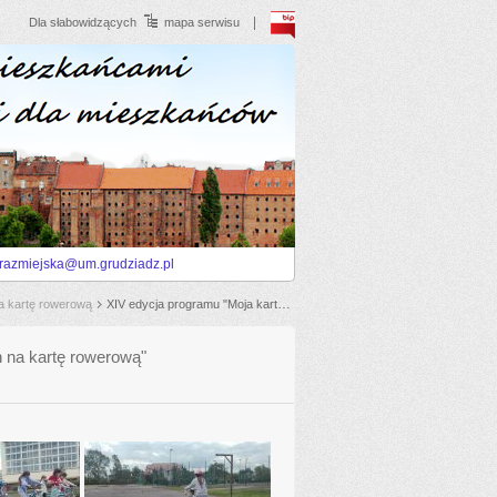
BIP
Dla słabowidzących
mapa serwisu
trazmiejska@um.grudziadz.pl
na kartę rowerową
XIV edycja programu "Moja karta rowerowa - czyli jak zdać egzamin na kartę rowerową" (2021/2022)
n na kartę rowerową"