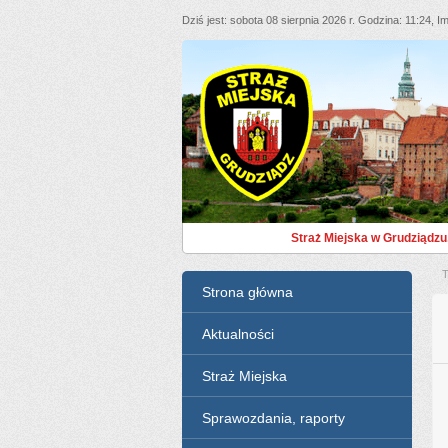
Dziś jest
sobota 08 sierpnia 2026 r.
Godzina
11:24
Im
Straż Miejska Grudziąd
Straż Miejska w Grudziądzu
T
Menu
Strona główna
Aktualności
Straż Miejska
Sprawozdania, raporty