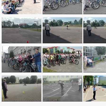
_more
ne