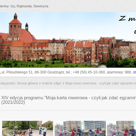
ieniny
Izy, Rajmunda, Seweryna
go_to_sitemap
go_to_content
go_to_search
go_to_menu
z
,
ul. Piłsudskiego 51, 86-300 Grudziądz, tel.: +48 (56) 45-10-360, alarmowy: 986,
s
utaj jesteś
Strona główna
Galerie zdjęć
Moja karta rowerowa - czyli jak zdać egzamin 
XIV edycja programu "Moja karta rowerowa - czyli jak zdać egzami
(2021/2022)