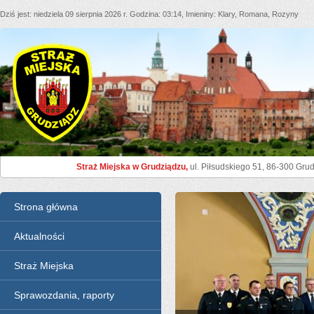
Dziś jest
niedziela 09 sierpnia 2026 r.
Godzina
03:14
Imieniny
Klary, Romana, Rozyny
Straż Miejska Grudziądz
Straż Miejska w Grudziądzu,
ul. Piłsudskiego 51, 86-300 Grud
Menu
Strona główna
Aktualności
Straż Miejska
Sprawozdania, raporty