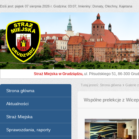
Dziś jest
piątek 07 sierpnia 2026 r.
Godzina
03:07
Imieniny
Donaty, Olechny, Kajetana
Straż Miejska Grudziądz
Straż Miejska w Grudziądzu,
ul. Piłsudskiego 51, 86-300 Grud
Tutaj jesteś
Strona główna
Galerie 
Menu
Strona główna
Wspólne prelekcje z Wice
Aktualności
Straż Miejska
Sprawozdania, raporty