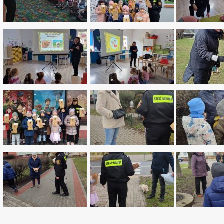
_more
ne