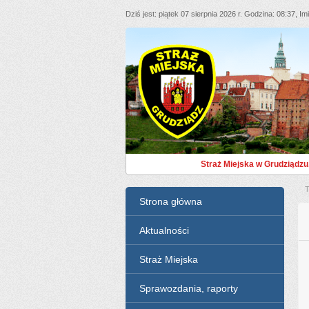
Dziś jest
piątek 07 sierpnia 2026 r.
Godzina
08:37
Im
Straż Miejska Grudziąd
Straż Miejska w Grudziądzu
T
Menu
Strona główna
Aktualności
Straż Miejska
Sprawozdania, raporty