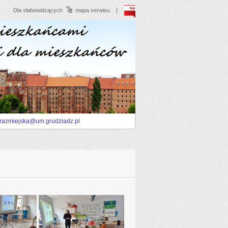
BIP
Dla słabowidzących
mapa serwisu
trazmiejska@um.grudziadz.pl