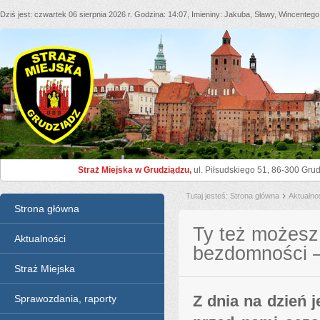
Dziś jest
czwartek 06 sierpnia 2026 r.
Godzina
14:07
Imieniny
Jakuba, Sławy, Wincentego
Straż Miejska Grudziądz
Straż Miejska w Grudziądzu,
ul. Piłsudskiego 51, 86-300 Grud
Tutaj jesteś
Strona główna
Aktualno
Menu
Strona główna
Ty też możesz
Aktualności
bezdomności –
Straż Miejska
Z dnia na dzień j
Sprawozdania, raporty