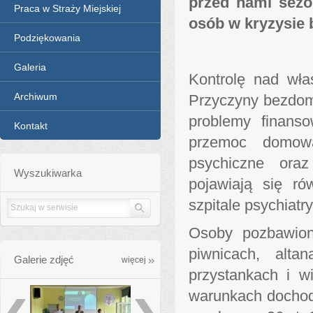
przed nami sezo
Praca w Straży Miejskiej
osób w kryzysie
Podziękowania
Galeria
Kontrolę nad wł
Archiwum
Przyczyny bezdomn
problemy finanso
Kontakt
przemoc domowa
psychiczne oraz
Wyszukiwarka
pojawiają się r
szpitale psychiatr
Osoby pozbawion
piwnicach, alt
Galerie zdjęć
galleries_more
więcej
przystankach i w
warunkach dochodz
poprzednie
następne