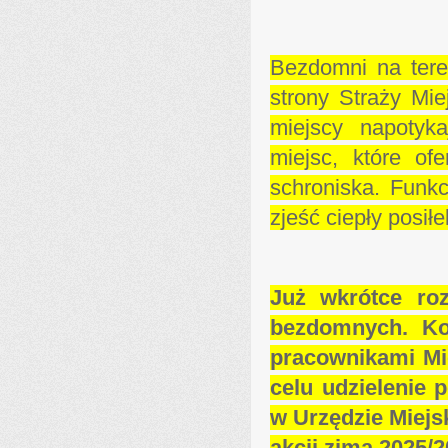
Bezdomni na ter
strony Straży Miej
miejscy napotyk
miejsc, które of
schroniska. Funkc
zjeść ciepły posiłe
Już wkrótce ro
bezdomnych. Ko
pracownikami Mi
celu udzielenie
w Urzędzie Miejs
akcji zima 2025/