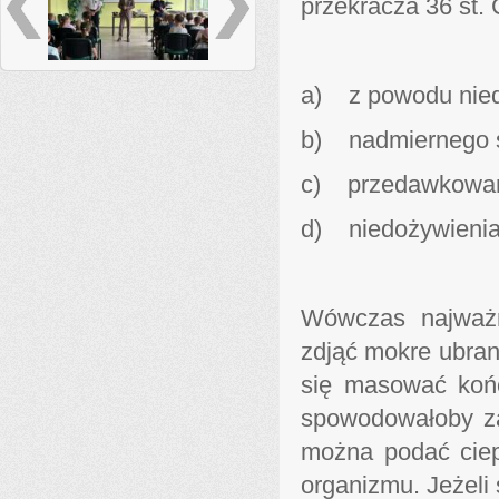
przekracza 36 st.
a) z powodu nied
b) nadmiernego s
c) przedawkowan
d) niedożywienia
Wówczas najważni
zdjąć mokre ubran
się masować końc
spowodowałoby zat
można podać ciepł
organizmu. Jeżeli