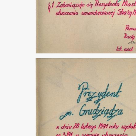
_more
ne