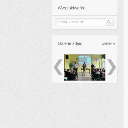
Wyszukiwarka
Galerie zdjęć
galleries
więcej
poprzednie
następ