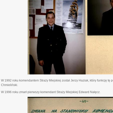
W 1992 roku komendantem Straży Miejskiej został Jerzy Haziak, który funkcję tę p
Chmieliński.
W 1996 roku zmarł pierwszy komendant Straży Miejskiej Edward Nałęcz.