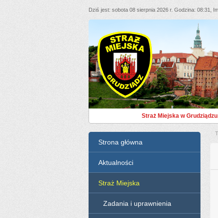
Dziś jest
sobota 08 sierpnia 2026 r.
Godzina
08:31
Im
Straż Miejska Grudziąd
Straż Miejska w Grudziądzu
T
Menu
Strona główna
Aktualności
Straż Miejska
Zadania i uprawnienia