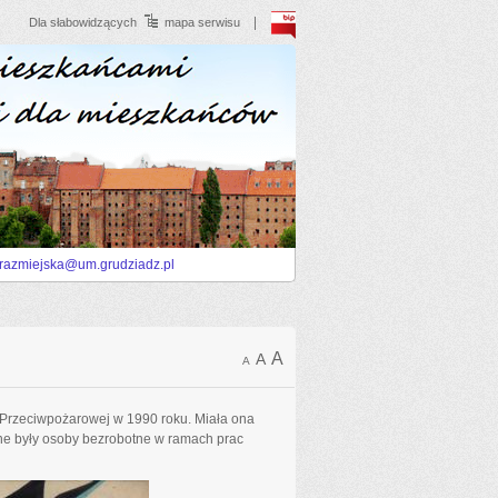
BIP
Dla słabowidzących
mapa serwisu
trazmiejska@um.grudziadz.pl
A
A
A
 Przeciwpożarowej w 1990 roku. Miała ona
ne były osoby bezrobotne w ramach prac