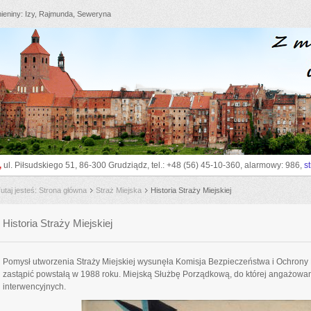
ieniny
Izy, Rajmunda, Seweryna
go_to_sitemap
go_to_content
go_to_search
go_to_menu
z
,
ul. Piłsudskiego 51, 86-300 Grudziądz, tel.: +48 (56) 45-10-360, alarmowy: 986,
s
utaj jesteś
Strona główna
Straż Miejska
Historia Straży Miejskiej
Historia Straży Miejskiej
Pomysł utworzenia Straży Miejskiej wysunęła Komisja Bezpieczeństwa i Ochrony
zastąpić powstałą w 1988 roku. Miejską Służbę Porządkową, do której angażowa
interwencyjnych.